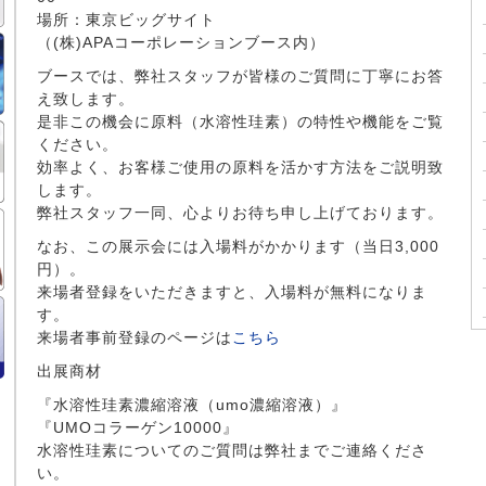
場所：東京ビッグサイト
（(株)APAコーポレーションブース内）
ブースでは、弊社スタッフが皆様のご質問に丁寧にお答
え致します。
是非この機会に原料（水溶性珪素）の特性や機能をご覧
ください。
効率よく、お客様ご使用の原料を活かす方法をご説明致
します。
弊社スタッフ一同、心よりお待ち申し上げております。
なお、この展示会には入場料がかかります（当日3,000
円）。
来場者登録をいただきますと、入場料が無料になりま
す。
来場者事前登録のページは
こちら
出展商材
『水溶性珪素濃縮溶液（umo濃縮溶液）』
『UMOコラーゲン10000』
水溶性珪素についてのご質問は弊社までご連絡くださ
い。